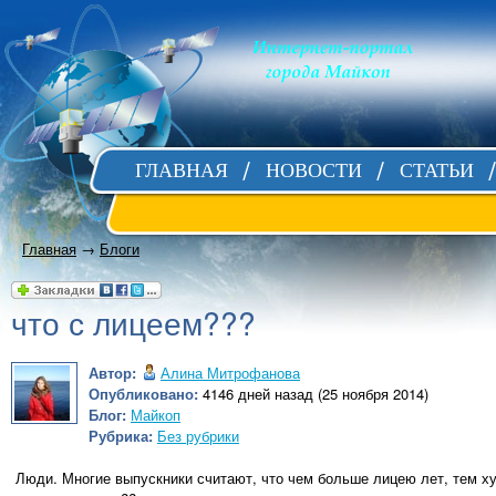
ГЛАВНАЯ
НОВОСТИ
СТАТЬИ
Главная
→
Блоги
что с лицеем???
Автор:
Алина Митрофанова
Опубликовано:
4146 дней назад (25 ноября 2014)
Блог:
Майкоп
Рубрика:
Без рубрики
Люди. Многие выпускники считают, что чем больше лицею лет, тем ху