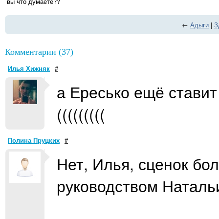
вы что думаете??
←
Адыги
|
З
Комментарии (37)
Илья Хижняк
#
а Ересько ещё ставит
(((((((((
Полина Пруцких
#
Нет, Илья, сценок бо
руководством Наталь