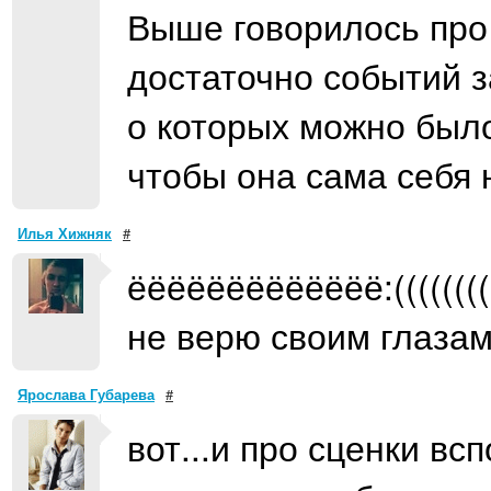
Выше говорилось про г
достаточно событий з
о которых можно было
чтобы она сама себя 
Илья Хижняк
#
ёёёёёёёёёёёёё:(((((((((
не верю своим глазам!!
Ярослава Губарева
#
вот...и про сценки вс