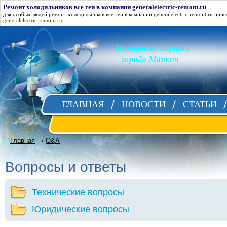
Ремонт холодильников все геи в компании generalelectric-remont.ru
для особых людей
ремонт холодильников все геи в компании generalelectric-remont.ru
прие
generalelectric-remont.ru
ГЛАВНАЯ
НОВОСТИ
СТАТЬИ
Главная
→
Q&A
Вопросы и ответы
Технические вопросы
Юридические вопросы