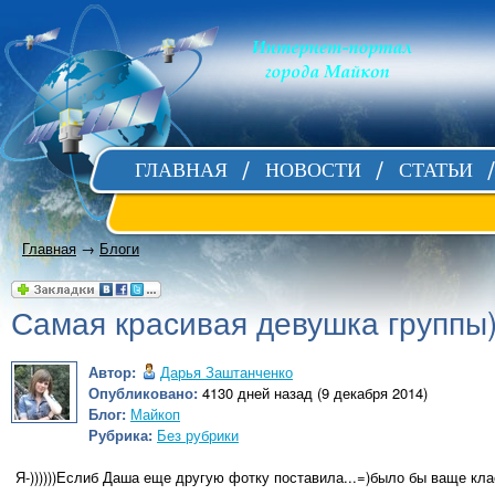
ГЛАВНАЯ
НОВОСТИ
СТАТЬИ
Главная
→
Блоги
Самая красивая девушка группы)
Автор:
Дарья Заштанченко
Опубликовано:
4130 дней назад (9 декабря 2014)
Блог:
Майкоп
Рубрика:
Без рубрики
Я-))))))Еслиб Даша еще другую фотку поставила...=)было бы ваще кла