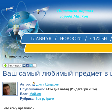
ГЛАВНАЯ
НОВОСТИ
СТАТЬИ
Главная
→
Блоги
Ваш самый любимый предмет в 
Автор:
Дима Цыцарев
Опубликовано:
4114 дня назад (25 декабря 2014)
Блог:
Майкоп
Рубрика:
Без рубрики
Что кому нравилось.