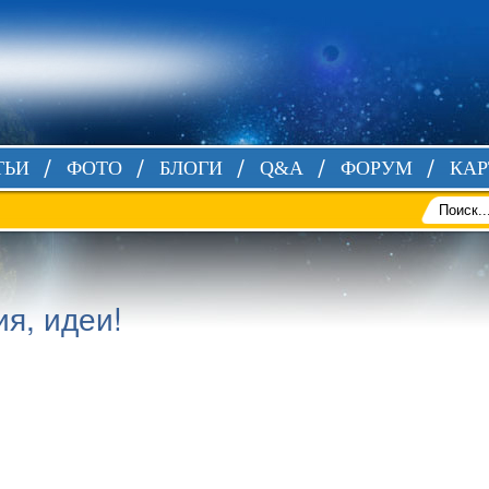
ТЬИ
ФОТО
БЛОГИ
Q&A
ФОРУМ
КАР
я, идеи!