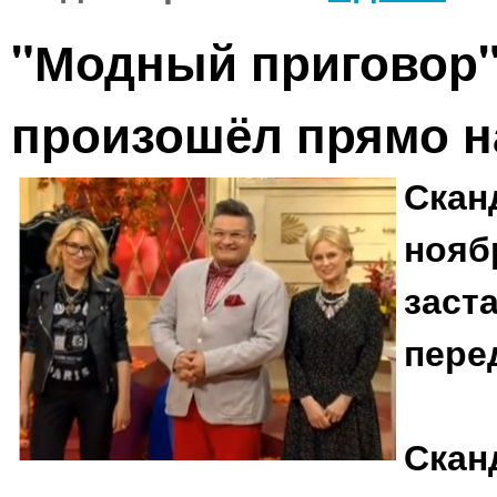
"Модный приговор" 
произошёл прямо на
Скан
нояб
заст
пере
Скан