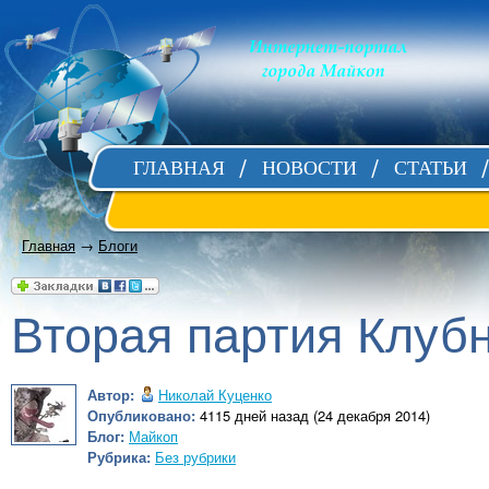
ГЛАВНАЯ
НОВОСТИ
СТАТЬИ
Главная
→
Блоги
Вторая партия Клуб
Автор:
Николай Куценко
Опубликовано:
4115 дней назад (24 декабря 2014)
Блог:
Майкоп
Рубрика:
Без рубрики