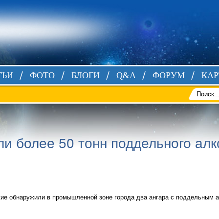
ТЬИ
ФОТО
БЛОГИ
Q&A
ФОРУМ
КАР
и более 50 тонн поддельного алк
е обнаружили в промышленной зоне города два ангара с поддельным а